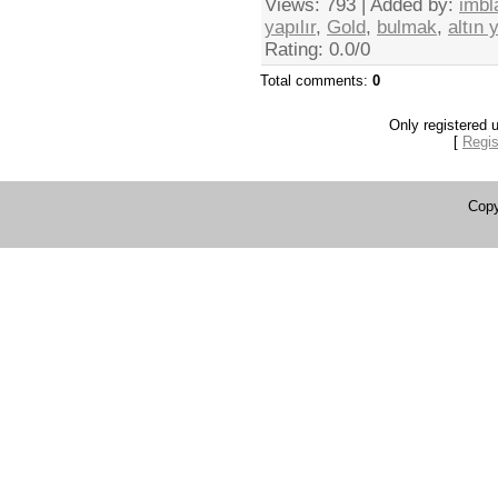
Views
: 793 |
Added by
:
imbl
yapılır
,
Gold
,
bulmak
,
altın
Rating
:
0.0
/
0
Total comments
:
0
Only registered
[
Regis
Copy