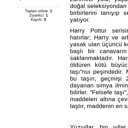
doğal seleksiyondan 
Toplam online:
1
birbirlerini tanıyıp
Ziyaretci:
1
yatıyor.
Kayıtlı:
0
Harry Pottur serisin
hatırlar; Harry ve ar
yasak ulan üçüncü ko
başlı bir canavarın
saklanmaktadır. Ha
öldüren kötü büyüc
taşı"nuı peşindedir. 
bu taşın, geçmişi 
dayanan simya ilmin
bilirler. "Felsefe taş
maddeleri altına çe
taştır, maddenin en s
Yüzyıllar, bin yıl