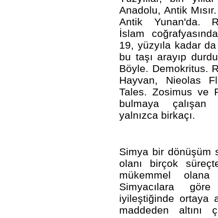
Anadolu, Antik Mısır.
Antik Yunan'da. R
İslam coğrafyasınd
19, yüzyıla kadar da
bu taşı arayıp durdu
Böyle. Demokritus. R
Hayvan, Nieolas Fl
Tales. Zosimus ve Pa
bulmaya çalışan t
yalnızca birkaçı.
Simya bir dönüşüm san
olanı birçok süreç
mükemmel olana d
Simyacılara gör
iyileştiğinde ortaya 
maddeden altını ç