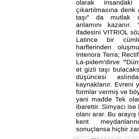
olarak insandaki
çıkartılmasına denk 
taşı" da mutlak o
anlamını kazanır. 
ifadesini VITRIOL sö
Latince bir cüml
harflerinden oluşm
Interiora Terra; Rect
La-pidem'dirve "'Düny
et gizli taşı bulacak
düşüncesi aslında
kaynaklanır. Evreni y
formlar vermiş ve bö
yani madde Tek olan
ibarettir. Simyacı ise
olanı arar. Bu arayış
kent meydanların
sonuçlansa hiçbir za