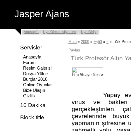
Jasper Ajans
Anasayfa
Üye Olmak İstiyorum
Üye Girişi
Main
»
2009
»
Eylül
»
2
» Türk Profes
Servisler
Paylaş
Anasayfa
Türk Profesör Altın Yap
Forum
Resim Galerisi
Dosya Yükle
Burçlar 2010
Online Oyunlar
Bize Ulaşın
Yapay ev
Gizlilik
virüs ve bakteri p
10 Dakika
gerçekleştirilen 
çevrelerinde büyük
Block title
yapmanın şifresine u
.
zahmetli yolu, yaşa