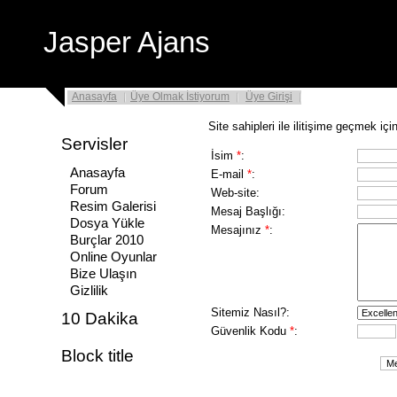
Jasper Ajans
Anasayfa
Üye Olmak İstiyorum
Üye Girişi
Site sahipleri ile ilitişime geçmek içi
Servisler
İsim
*
:
Anasayfa
E-mail
*
:
Forum
Web-site:
Resim Galerisi
Mesaj Başlığı:
Dosya Yükle
Mesajınız
*
:
Burçlar 2010
Online Oyunlar
Bize Ulaşın
Gizlilik
Sitemiz Nasıl?:
10 Dakika
Güvenlik Kodu
*
:
Block title
.