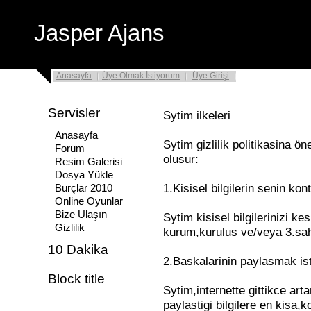
Jasper Ajans
Anasayfa
Üye Olmak İstiyorum
Üye Girişi
Servisler
Sytim ilkeleri
Anasayfa
Sytim gizlilik politikasina ö
Forum
olusur:
Resim Galerisi
Dosya Yükle
1.Kisisel bilgilerin senin kon
Burçlar 2010
Online Oyunlar
Bize Ulaşın
Sytim kisisel bilgilerinizi ke
Gizlilik
kurum,kurulus ve/veya 3.sah
10 Dakika
2.
Baskalarinin paylasmak iste
Block title
Sytim,internette gittikce arta
paylastigi bilgilere en kisa,k
.