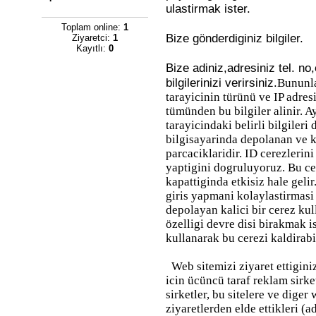
ulastirmak ister.
Toplam online:
1
Bize gönderdiginiz bilgiler.
Ziyaretci:
1
Kayıtlı:
0
Bize adiniz,adresiniz tel. no
bilgilerinizi verirsiniz.
Bununla
tarayicinin türünü ve IP adresi
tümünden bu bilgiler alinir. Ay
tarayicindaki belirli bilgileri
bilgisayarinda depolanan ve kul
parcaciklaridir. ID cerezlerini
yaptigini dogruluyoruz. Bu cer
kapattiginda etkisiz hale gelir
giris yapmani kolaylastirmasi i
depolayan kalici bir cerez ku
özelligi devre disi birakmak is
kullanarak bu cerezi kaldirabi
Web sitemizi ziyaret ettigin
icin ücüncü taraf reklam sirk
sirketler, bu sitelere ve diger
ziyaretlerden elde ettikleri (a