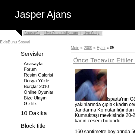
Jasper Ajans
Anasayfa
Üye Olmak İstiyorum
Üye Girişi
Main
»
2009
»
Eylül
»
05
Servisler
Önce Tecavüz Ettiler 
Anasayfa
Forum
Resim Galerisi
Dosya Yükle
Burçlar 2010
Online Oyunlar
Bize Ulaşın
Isparta'nın 
Gizlilik
yakınlarında çıplak kadın c
Jandarma Komutanlığından a
10 Dakika
Kumruktaşı mevkisinde 20-25
kadın cesedi bulundu.
Block title
160 santimetre boylarında 5