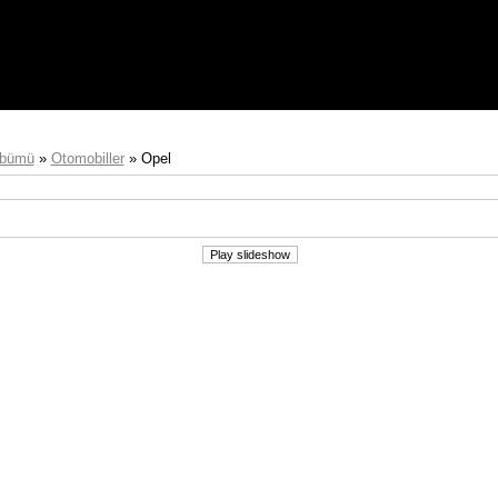
lbümü
»
Otomobiller
» Opel