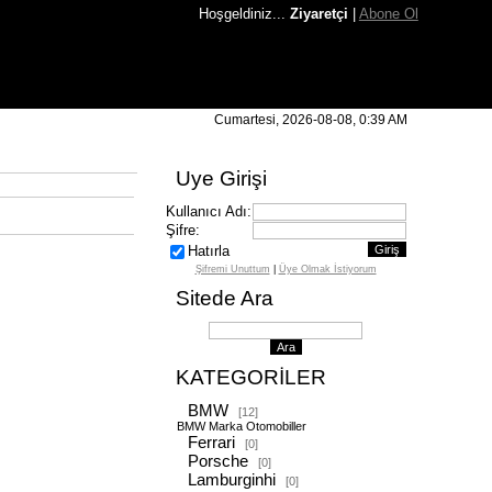
Hoşgeldiniz...
Ziyaretçi
|
Abone Ol
Cumartesi, 2026-08-08, 0:39 AM
Uye Girişi
Kullanıcı Adı:
Şifre:
Hatırla
Şifremi Unuttum
|
Üye Olmak İstiyorum
Sitede Ara
KATEGORİLER
BMW
[12]
BMW Marka Otomobiller
Ferrari
[0]
Porsche
[0]
Lamburginhi
[0]