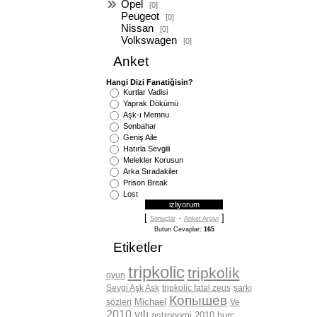
Opel
[0]
Peugeot
[0]
Nissan
[0]
Volkswagen
[0]
Anket
Hangi Dizi Fanatiğisin?
Kurtlar Vadisi
Yaprak Dökümü
Aşk-ı Memnu
Sonbahar
Geniş Aile
Hatırla Sevgili
Melekler Korusun
Arka Sıradakiler
Prison Break
Lost
[
·
]
Sonuçlar
Anket Arşivi
Butun Cevaplar:
165
Etiketler
tripkolic
tripkolik
oyun
Sevgi Aşk Ask
tripkolic fatal zeus
şarkı
Копышев
Michael
sözleri
Ve
2010 yılı
astronomi
2010
burç