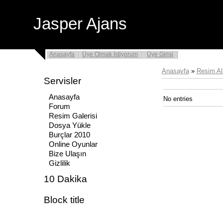
Jasper Ajans
Anasayfa
Üye Olmak İstiyorum
Üye Girişi
Anasayfa
»
Resim A
Servisler
Anasayfa
No entries
Forum
Resim Galerisi
Dosya Yükle
Burçlar 2010
Online Oyunlar
Bize Ulaşın
Gizlilik
10 Dakika
Block title
.