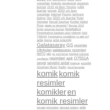
yorumları
tripkolic gereksizdi yaşamım
yıllık
burclar
2010 yılı Burç Yorumu
burçlar
2010 yılı burç
google
yorumları
Internet
Pacino
tarihçesi
2010 yılı burçlar
türkiye
Öss
Polat
Alemdar
Necati Sasmaz
Kurtlar Vadisi
Pusu
gladio ne demektir?
Burçlar 2010
fenerbahce
Engin günaydın burhan
Fenerbahce baskanı aziz yıldırım
Aziz
Yıldırım
Fenerbahçe ronaldinho yu aldı mı?
arda
Arena
arda polemiği
Galatasaray
GS
resimler
UltrAslan
galatasaray resimleri
NATO
pkk
gs yeni forma
fotoğraf çekerek
resimleri
ask
Q7551A
zayıflama
sevgi
sevgini anlat
makyaj
güzellik
Soulman Music
Kadin
güzel bayanlar
komik
komik
resimler
komikler
en
komik resimler
arda
hayalet görüntüleri
altınoluk beldesi