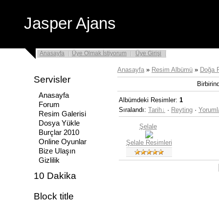
Jasper Ajans
Anasayfa
Üye Olmak İstiyorum
Üye Girişi
Anasayfa
»
Resim Albümü
»
Doğa R
Servisler
Birbirin
Anasayfa
Albümdeki Resimler
:
1
Forum
Sıralandı
:
Tarih
·
Reyting
·
Yoruml
Resim Galerisi
Dosya Yükle
Şelale
Burçlar 2010
Online Oyunlar
Şelale Resimleri
Bize Ulaşın
Gizlilik
10 Dakika
Block title
.